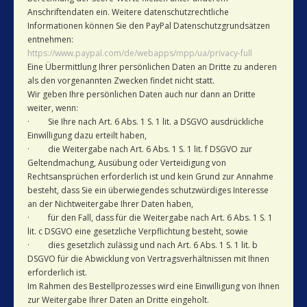
Anschriftendaten ein. Weitere datenschutzrechtliche
Informationen können Sie den PayPal Datenschutzgrundsätzen
entnehmen:
https://www.paypal.com/de/webapps/mpp/ua/privacy-full
Eine Übermittlung Ihrer persönlichen Daten an Dritte zu anderen
als den vorgenannten Zwecken findet nicht statt.
Wir geben Ihre persönlichen Daten auch nur dann an Dritte
weiter, wenn:
· Sie Ihre nach Art. 6 Abs. 1 S. 1 lit. a DSGVO ausdrückliche
Einwilligung dazu erteilt haben,
· die Weitergabe nach Art. 6 Abs. 1 S. 1 lit. f DSGVO zur
Geltendmachung, Ausübung oder Verteidigung von
Rechtsansprüchen erforderlich ist und kein Grund zur Annahme
besteht, dass Sie ein überwiegendes schutzwürdiges Interesse
an der Nichtweitergabe Ihrer Daten haben,
· für den Fall, dass für die Weitergabe nach Art. 6 Abs. 1 S. 1
lit. c DSGVO eine gesetzliche Verpflichtung besteht, sowie
· dies gesetzlich zulässig und nach Art. 6 Abs. 1 S. 1 lit. b
DSGVO für die Abwicklung von Vertragsverhältnissen mit Ihnen
erforderlich ist.
Im Rahmen des Bestellprozesses wird eine Einwilligung von Ihnen
zur Weitergabe Ihrer Daten an Dritte eingeholt.