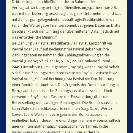
Dritte erfolgt ausschließlich an die im Rahmen der
Vertragsabwicklung beteiligten Dienstleistungspartner, wie z.B.
das mit der Lieferung beauftragte Logistik-Unternehmen und das
mit Zahlungsangelegenheiten beauftragte Kreditinstitut. In den
Fällen der Weitergabe Ihrer personenbezogenen Daten an Dritte
beschränkt sich der Umfang der übermittelten Daten jedoch auf
das erforderliche Minimum.
Bei Zahlung via PayPal, Kreditkarte via PayPal, Lastschrift via
PayPal oder „Kauf auf Rechnung“ via PayPal geben wir Ihre
Zahlungsdaten im Rahmen der Zahlungsabwicklung an die
PayPal (Europe) S.à r.l. et Cie, S.C.A., 22-24 Boulevard Royal, L-
2449 Luxembourg (im Folgenden „PayPal“), weiter. PayPal behält
sich für die Zahlungsarten Kreditkarte via PayPal, Lastschrift via
PayPal oder „Kauf auf Rechnung“ via PayPal die Durchführung
einer Bonitätsauskunft vor. Das Ergebnis der Bonitätsprüfung in
Bezug auf die statistische Zahlungsausfallwahrscheinlichkeit
verwendet PayPal zum Zwecke der Entscheidung über die
Bereitstellung der jeweiligen Zahlungsart. Die Bonitätsauskunft
kann Wahrscheinlichkeitswerte enthalten (sog. Score-Werte).
Soweit Score-Werte in das Ergebnis der Bonitätsauskunft
einfließen, haben diese ihre Grundlage in einem wissenschaftlich
anerkannten mathematisch-statistischen Verfahren. In die
Berechnung der Score-Werte fließen unter anderem