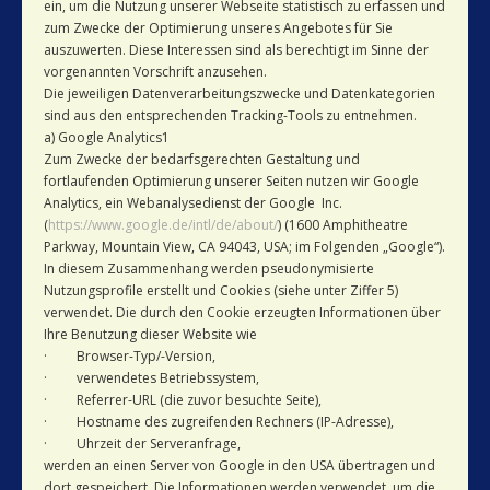
ein, um die Nutzung unserer Webseite statistisch zu erfassen und
zum Zwecke der Optimierung unseres Angebotes für Sie
auszuwerten. Diese Interessen sind als berechtigt im Sinne der
vorgenannten Vorschrift anzusehen.
Die jeweiligen Datenverarbeitungszwecke und Datenkategorien
sind aus den entsprechenden Tracking-Tools zu entnehmen.
a) Google Analytics1
Zum Zwecke der bedarfsgerechten Gestaltung und
fortlaufenden Optimierung unserer Seiten nutzen wir Google
Analytics, ein Webanalysedienst der Google Inc.
(
https://www.google.de/intl/de/about/
) (1600 Amphitheatre
Parkway, Mountain View, CA 94043, USA; im Folgenden „Google“).
In diesem Zusammenhang werden pseudonymisierte
Nutzungsprofile erstellt und Cookies (siehe unter Ziffer 5)
verwendet. Die durch den Cookie erzeugten Informationen über
Ihre Benutzung dieser Website wie
· Browser-Typ/-Version,
· verwendetes Betriebssystem,
· Referrer-URL (die zuvor besuchte Seite),
· Hostname des zugreifenden Rechners (IP-Adresse),
· Uhrzeit der Serveranfrage,
werden an einen Server von Google in den USA übertragen und
dort gespeichert. Die Informationen werden verwendet, um die